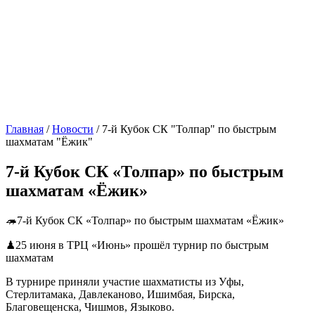
Главная
/
Новости
/
7-й Кубок СК "Толпар" по быстрым
шахматам "Ëжик"
7-й Кубок СК «Толпар» по быстрым
шахматам «Ëжик»
🦔7-й Кубок СК «Толпар» по быстрым шахматам «Ëжик»
♟25 июня в ТРЦ «Июнь» прошёл турнир по быстрым
шахматам
В турнире приняли участие шахматисты из Уфы,
Стерлитамака, Давлеканово, Ишимбая, Бирска,
Благовещенска, Чишмов, Языково.