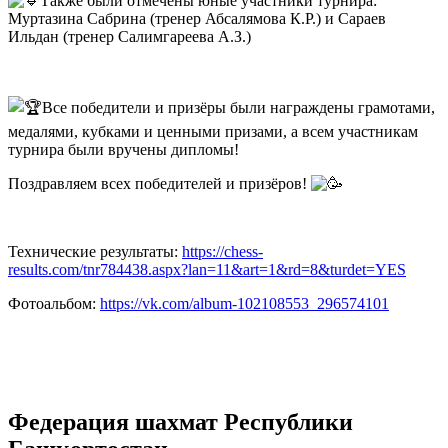
Также были отмечены юные участники турнира:
Муртазина Сабрина (тренер Абсалямова К.Р.) и Сараев
Ильдан (тренер Салимгареева А.З.)
Все победители и призёры были награждены грамотами,
медалями, кубками и ценными призами, а всем участникам
турнира были вручены дипломы!
Поздравляем всех победителей и призёров!
Технические результаты:
https://chess-
results.com/tnr784438.aspx?lan=11&art=1&rd=8&turdet=YES
Фотоальбом:
https://vk.com/album-102108553_296574101
Федерация шахмат Республики