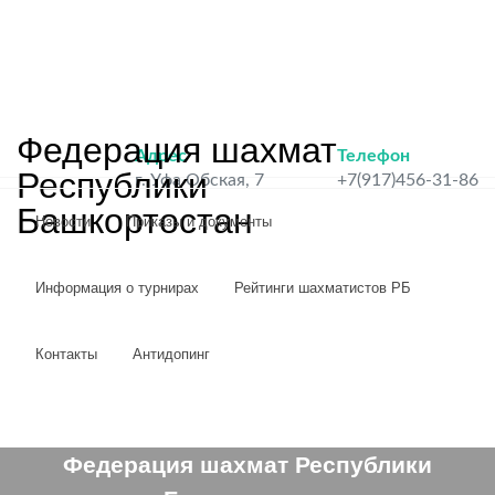
Федерация шахмат
Адрес
Телефон
Республики
г. Уфа Обская, 7
+7(917)456-31-86
Башкортостан
Новости
Приказы и документы
Информация о турнирах
Рейтинги шахматистов РБ
Контакты
Антидопинг
Федерация шахмат Республики