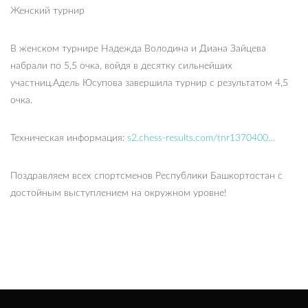
Женский турнир
В женском турнире Надежда Володина и Диана Зайцева
набрали по 5,5 очка, войдя в десятку сильнейших
участниц.Адель Юсупова завершила турнир с результатом 4,5
очка.
Техническая информация:
s2.chess-results.com/tnr1370400…
Поздравляем всех спортсменов Республики Башкортостан с
достойным выступлением на окружном уровне!