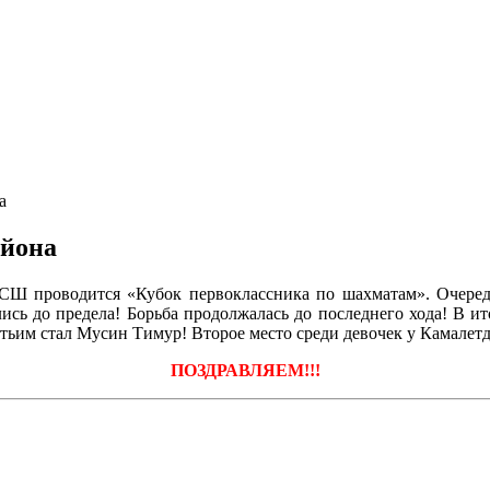
а
айона
Ш проводится «Кубок первоклассника по шахматам». Очередно
лись до предела! Борьба продолжалась до последнего хода! В 
ьим стал Мусин Тимур! Второе место среди девочек у Камалет
ПОЗДРАВЛЯЕМ!!!