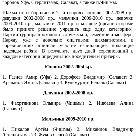
городов Уфа, Стерлитамак, Салават, а также п.Чишмы.
Шахматисты боролись в 5 категориях: юноши 2002-2008 г.р.,
девушки 2002-2008 г.р., мальчики 2009-2010 г.р., девочки
2009-2010 г.р., мальчики 2011 г.р. и младше (организаторами
было принято решение учредить еще одну категорию).
Партии турнира проходили в дружеской, семейной атмосфере.
Наряду уже с довольно опытными шахматистами, в
соревнованиях приняли участие начинающие, подающие
надежды ребята. В результате двух дней соревнований в
каждой категории определились победители и призеры.
Юноши 2002-2004 г.р.
1. Газиев Амир (Уфа) 2. Дорофеев Владимир (Салават) 3.
Арсланов Эмиль (Салават) 3. Кульмурзин Реналь (Салават)
Девушки 2002-2008 г.р.
1. Фахртдинова Эльвира (Чишмы) 2. Ишбаева Алина
(Салават)
Мальчики 2009-2010 г.р.
1. Пикалов Артём (Чишмы) 2. Михайлов Владимир
(Стерлитамак) 3. Жуков Сергей (Салават)