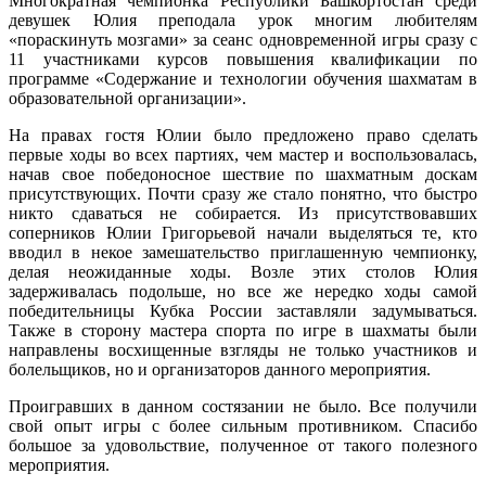
Многократная чемпионка Республики Башкортостан среди
девушек Юлия преподала урок многим любителям
«пораскинуть мозгами» за сеанс одновременной игры сразу с
11 участниками курсов повышения квалификации по
программе «Содержание и технологии обучения шахматам в
образовательной организации».
На правах гостя Юлии было предложено право сделать
первые ходы во всех партиях, чем мастер и воспользовалась,
начав свое победоносное шествие по шахматным доскам
присутствующих. Почти сразу же стало понятно, что быстро
никто сдаваться не собирается. Из присутствовавших
соперников Юлии Григорьевой начали выделяться те, кто
вводил в некое замешательство приглашенную чемпионку,
делая неожиданные ходы. Возле этих столов Юлия
задерживалась подольше, но все же нередко ходы самой
победительницы Кубка России заставляли задумываться.
Также в сторону мастера спорта по игре в шахматы были
направлены восхищенные взгляды не только участников и
болельщиков, но и организаторов данного мероприятия.
Проигравших в данном состязании не было. Все получили
свой опыт игры с более сильным противником. Спасибо
большое за удовольствие, полученное от такого полезного
мероприятия.