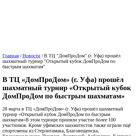
Главная
/
Новости
/
В ТЦ "ДомПроДом" (г. Уфа) прошëл
шахматный турнир "Открытый кубок ДомПроДом по
быстрым шахматам"
В ТЦ «ДомПроДом» (г. Уфа) прошëл
шахматный турнир «Открытый кубок
ДомПроДом по быстрым шахматам»
28 марта в ТЦ «ДомПроДом» (г. Уфа) прошëл шахматный
турнир «Открытый кубок ДомПроДом по быстрым
шахматам»В этом турнире приняли участие более 100
участников. Кроме уфимских шахматистов также играли ещё
спортсмены из Стерлитамака, Благовещенска,