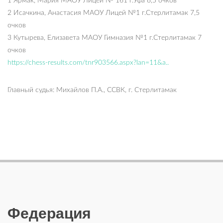
1 Ярмак, Мария МАОУ Лицей № 161 г.Уфа 8,5 очков
2 Исачкина, Анастасия МАОУ Лицей №1 г.Стерлитамак 7,5
очков
3 Кутырева, Елизавета МАОУ Гимназия №1 г.Стерлитамак 7
очков
https://chess-results.com/tnr903566.aspx?lan=11&a..
Главный судья: Михайлов П.А., ССВК, г. Стерлитамак
Федерация